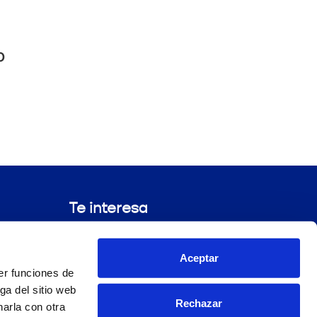
o
Te interesa
Ciencia
Compromiso Génove
Aceptar
Blog
er funciones de
ga del sitio web
Rechazar
arla con otra