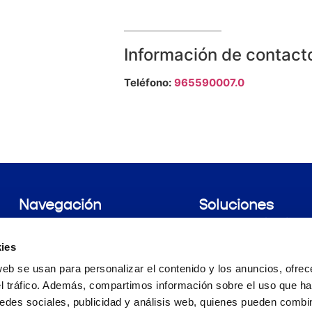
Información de contact
Teléfono:
965590007.0
Navegación
Soluciones
Nosotros
Uñas Quebradizas
Woman
Alopecia
ies
Encuentra tu farmacia
Productos
web se usan para personalizar el contenido y los anuncios, ofrec
Prueba Pilopeptan
el tráfico. Además, compartimos información sobre el uso que ha
edes sociales, publicidad y análisis web, quienes pueden combin