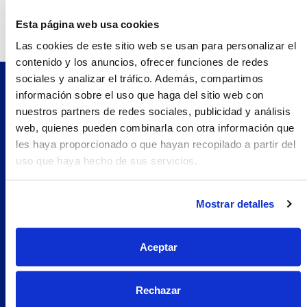
Teléfono:
971297186.0
Esta página web usa cookies
Las cookies de este sitio web se usan para personalizar el
contenido y los anuncios, ofrecer funciones de redes
sociales y analizar el tráfico. Además, compartimos
información sobre el uso que haga del sitio web con
Pilopeptan es una marca de Laboratorio Genové.
nuestros partners de redes sociales, publicidad y análisis
Avenida Carrilet 293-297, 08907.
web, quienes pueden combinarla con otra información que
Hospitalet de Llobregat, Barcelona (España)
les haya proporcionado o que hayan recopilado a partir del
Navegación
uso que haya hecho de sus servicios.
Nosotros
Woman
Mostrar detalles
Encuentra tu farmacia
Prueba Pilopeptan
Aceptar
Soluciones
Uñas Quebradizas
Rechazar
Alopecia