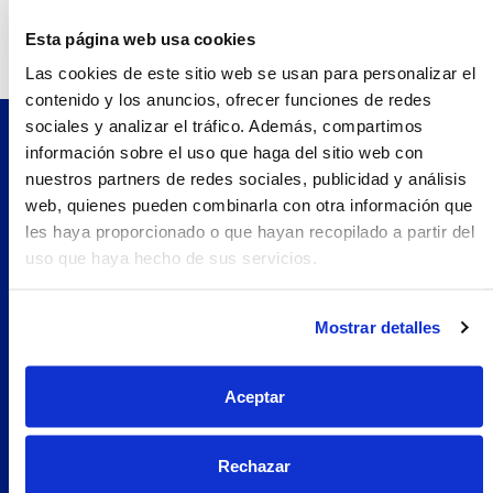
Teléfono:
938721323.0
Esta página web usa cookies
Las cookies de este sitio web se usan para personalizar el
contenido y los anuncios, ofrecer funciones de redes
sociales y analizar el tráfico. Además, compartimos
información sobre el uso que haga del sitio web con
Pilopeptan es una marca de Laboratorio Genové.
nuestros partners de redes sociales, publicidad y análisis
Avenida Carrilet 293-297, 08907.
web, quienes pueden combinarla con otra información que
Hospitalet de Llobregat, Barcelona (España)
les haya proporcionado o que hayan recopilado a partir del
Navegación
uso que haya hecho de sus servicios.
Nosotros
Woman
Mostrar detalles
Encuentra tu farmacia
Prueba Pilopeptan
Aceptar
Soluciones
Uñas Quebradizas
Rechazar
Alopecia