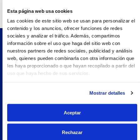
Teléfono:
938720509.0
Esta página web usa cookies
Las cookies de este sitio web se usan para personalizar el
contenido y los anuncios, ofrecer funciones de redes
sociales y analizar el tráfico. Además, compartimos
información sobre el uso que haga del sitio web con
Pilopeptan es una marca de Laboratorio Genové.
nuestros partners de redes sociales, publicidad y análisis
Avenida Carrilet 293-297, 08907.
web, quienes pueden combinarla con otra información que
Hospitalet de Llobregat, Barcelona (España)
les haya proporcionado o que hayan recopilado a partir del
Navegación
uso que haya hecho de sus servicios.
Nosotros
Woman
Mostrar detalles
Encuentra tu farmacia
Prueba Pilopeptan
Aceptar
Soluciones
Uñas Quebradizas
Rechazar
Alopecia