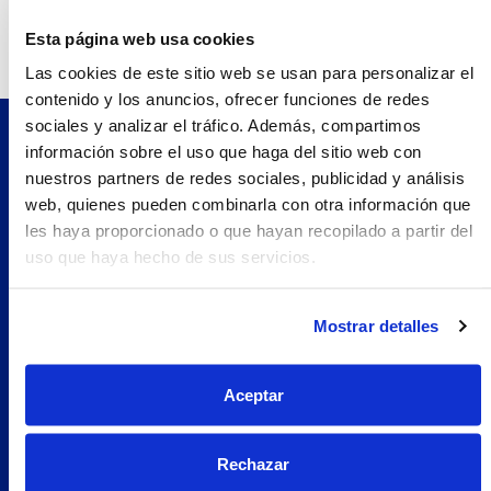
Teléfono:
938460104.0
Esta página web usa cookies
Las cookies de este sitio web se usan para personalizar el
contenido y los anuncios, ofrecer funciones de redes
sociales y analizar el tráfico. Además, compartimos
información sobre el uso que haga del sitio web con
Pilopeptan es una marca de Laboratorio Genové.
nuestros partners de redes sociales, publicidad y análisis
Avenida Carrilet 293-297, 08907.
web, quienes pueden combinarla con otra información que
Hospitalet de Llobregat, Barcelona (España)
les haya proporcionado o que hayan recopilado a partir del
Navegación
uso que haya hecho de sus servicios.
Nosotros
Woman
Mostrar detalles
Encuentra tu farmacia
Prueba Pilopeptan
Aceptar
Soluciones
Uñas Quebradizas
Rechazar
Alopecia