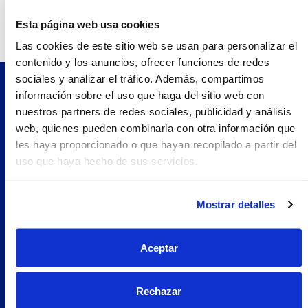
Teléfono:
971267660.0
Esta página web usa cookies
Las cookies de este sitio web se usan para personalizar el
contenido y los anuncios, ofrecer funciones de redes
sociales y analizar el tráfico. Además, compartimos
información sobre el uso que haga del sitio web con
Pilopeptan es una marca de Laboratorio Genové.
nuestros partners de redes sociales, publicidad y análisis
Avenida Carrilet 293-297, 08907.
web, quienes pueden combinarla con otra información que
Hospitalet de Llobregat, Barcelona (España)
les haya proporcionado o que hayan recopilado a partir del
Navegación
uso que haya hecho de sus servicios.
Nosotros
Woman
Mostrar detalles
Encuentra tu farmacia
Prueba Pilopeptan
Aceptar
Soluciones
Uñas Quebradizas
Rechazar
Alopecia