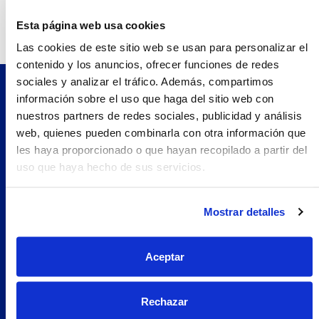
Teléfono:
968234379.0
Esta página web usa cookies
Las cookies de este sitio web se usan para personalizar el
contenido y los anuncios, ofrecer funciones de redes
sociales y analizar el tráfico. Además, compartimos
información sobre el uso que haga del sitio web con
Pilopeptan es una marca de Laboratorio Genové.
nuestros partners de redes sociales, publicidad y análisis
Avenida Carrilet 293-297, 08907.
web, quienes pueden combinarla con otra información que
Hospitalet de Llobregat, Barcelona (España)
les haya proporcionado o que hayan recopilado a partir del
Navegación
uso que haya hecho de sus servicios.
Nosotros
Woman
Mostrar detalles
Encuentra tu farmacia
Prueba Pilopeptan
Aceptar
Soluciones
Uñas Quebradizas
Rechazar
Alopecia