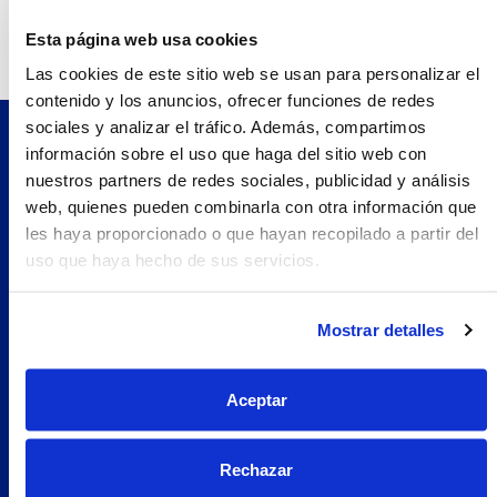
Teléfono:
933395894.0
Esta página web usa cookies
Las cookies de este sitio web se usan para personalizar el
contenido y los anuncios, ofrecer funciones de redes
sociales y analizar el tráfico. Además, compartimos
información sobre el uso que haga del sitio web con
Pilopeptan es una marca de Laboratorio Genové.
nuestros partners de redes sociales, publicidad y análisis
Avenida Carrilet 293-297, 08907.
web, quienes pueden combinarla con otra información que
Hospitalet de Llobregat, Barcelona (España)
les haya proporcionado o que hayan recopilado a partir del
Navegación
uso que haya hecho de sus servicios.
Nosotros
Woman
Mostrar detalles
Encuentra tu farmacia
Prueba Pilopeptan
Aceptar
Soluciones
Uñas Quebradizas
Rechazar
Alopecia