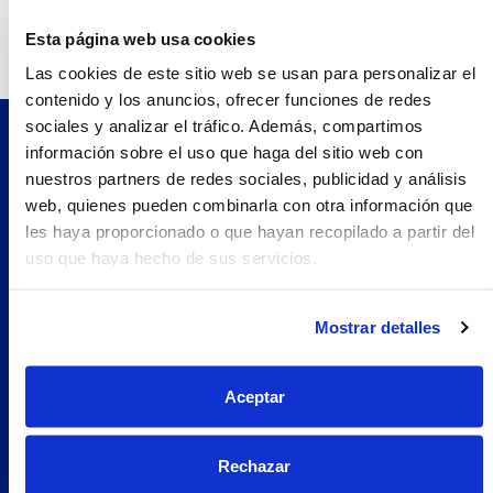
Teléfono:
965451438.0
Esta página web usa cookies
Las cookies de este sitio web se usan para personalizar el
contenido y los anuncios, ofrecer funciones de redes
sociales y analizar el tráfico. Además, compartimos
información sobre el uso que haga del sitio web con
Pilopeptan es una marca de Laboratorio Genové.
nuestros partners de redes sociales, publicidad y análisis
Avenida Carrilet 293-297, 08907.
web, quienes pueden combinarla con otra información que
Hospitalet de Llobregat, Barcelona (España)
les haya proporcionado o que hayan recopilado a partir del
Navegación
uso que haya hecho de sus servicios.
Nosotros
Woman
Mostrar detalles
Encuentra tu farmacia
Prueba Pilopeptan
Aceptar
Soluciones
Uñas Quebradizas
Rechazar
Alopecia