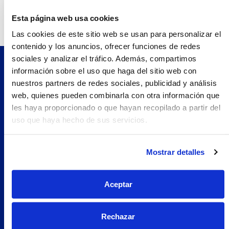
Teléfono:
934171338.0
Esta página web usa cookies
Las cookies de este sitio web se usan para personalizar el
contenido y los anuncios, ofrecer funciones de redes
sociales y analizar el tráfico. Además, compartimos
información sobre el uso que haga del sitio web con
Pilopeptan es una marca de Laboratorio Genové.
nuestros partners de redes sociales, publicidad y análisis
Avenida Carrilet 293-297, 08907.
web, quienes pueden combinarla con otra información que
Hospitalet de Llobregat, Barcelona (España)
les haya proporcionado o que hayan recopilado a partir del
Navegación
uso que haya hecho de sus servicios.
Nosotros
Woman
Mostrar detalles
Encuentra tu farmacia
Prueba Pilopeptan
Aceptar
Soluciones
Uñas Quebradizas
Rechazar
Alopecia