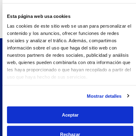
Información de contacto
Esta página web usa cookies
Teléfono:
932183449.0
Las cookies de este sitio web se usan para personalizar el
contenido y los anuncios, ofrecer funciones de redes
sociales y analizar el tráfico. Además, compartimos
información sobre el uso que haga del sitio web con
nuestros partners de redes sociales, publicidad y análisis
Pilopeptan es una marca de Laboratorio Genové.
Avenida Carrilet 293-297, 08907.
web, quienes pueden combinarla con otra información que
Hospitalet de Llobregat, Barcelona (España)
les haya proporcionado o que hayan recopilado a partir del
uso que haya hecho de sus servicios.
Navegación
Nosotros
Mostrar detalles
Woman
Encuentra tu farmacia
Aceptar
Prueba Pilopeptan
Soluciones
Rechazar