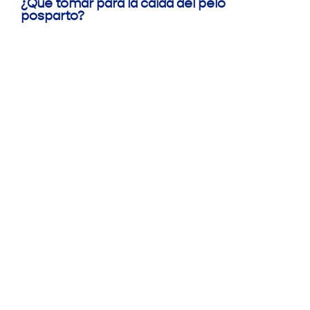
¿Qué tomar para la caída del pelo
posparto?
Pilopeptan
Intensive
y
Pilopeptan Woman
Comprimidos
es un tratamiento
en dos partes que
te ayudará a
recuperar la densidad de tu
cabello
durante los meses de
lactancia del bebé y recuperación
de la madre. A continuación,
conoce los detalles y los beneficios
de incluir este
tratamiento para
la recuperación de tu cabello y
uñas
.
Encuentra tu farmacia