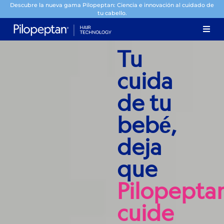
Descubre la nueva gama Pilopeptan: Ciencia e innovación al cuidado de
tu cabello.
Tu
cuida
de tu
bebé,
deja
que
Pilopepta
cuide