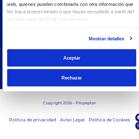
web, quienes pueden combinarla con otra información que
Soluciones
les haya proporcionado o que hayan recopilado a partir del
Uñas Quebradizas
uso que haya hecho de sus servicios.
Alopecia
Productos
Mostrar detalles
Te interesa
Ciencia
Aceptar
Compromiso Génove
Blog
Rechazar
Copyright 2026 – Pilopeptan
Política de privacidad
Aviso Legal
Política de Cookies