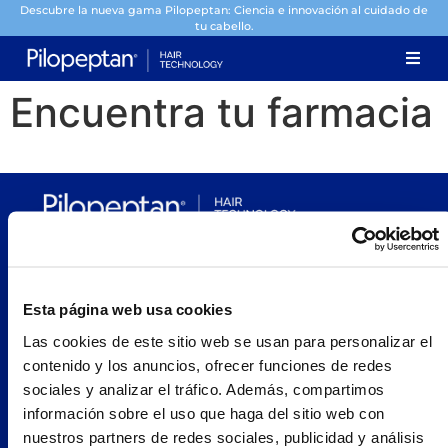
Descubre la nueva gama Pilopeptan: Ciencia e innovación al cuidado de
tu cabello.
Encuentra tu farmacia
Pilopeptan es una marca de Laboratorio Genové.
Avenida Carrilet 293-297, 08907.
Hospitalet de Llobregat, Barcelona (España)
Esta página web usa cookies
Navegación
Nosotros
Las cookies de este sitio web se usan para personalizar el
contenido y los anuncios, ofrecer funciones de redes
Woman
sociales y analizar el tráfico. Además, compartimos
Encuentra tu farmacia
información sobre el uso que haga del sitio web con
Prueba Pilopeptan
nuestros partners de redes sociales, publicidad y análisis