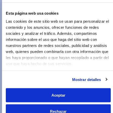
preocupes, hay medidas que puedes tomar para
minimizar su impacto y promover un cabello
Esta página web usa cookies
saludable, incluyendo el uso de
productos de
Las cookies de este sitio web se usan para personalizar el
Pilopeptan
:
contenido y los anuncios, ofrecer funciones de redes
sociales y analizar el tráfico. Además, compartimos
Mantén una dieta equilibrada
información sobre el uso que haga del sitio web con
Una alimentación rica y balanceada es esencial
nuestros partners de redes sociales, publicidad y análisis
para la salud del cabello. Asegúrate de incluir
web, quienes pueden combinarla con otra información que
proteínas, vitaminas, aminoácidos y minerales en
les haya proporcionado o que hayan recopilado a partir del
tu dieta.
uso que haya hecho de sus servicios.
Los alimentos como los huevos, el pescado, las
nueces, las espinacas y las zanahorias son ricos en
nutrientes essenciales para ayudarte a mantener
Mostrar detalles
un cabello fuerte y saludable.
Hidratación adecuada
Aceptar
La hidratación es clave para mantener la
elasticidad del cabello y evitar que se rompa al
Rechazar