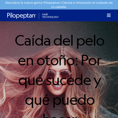
Descubre la nueva gama Pilopeptan: Ciencia e innovación al cuidado de
tu cabello.
Caída del pelo
en otoño: Por
qué sucede y
qué puedo