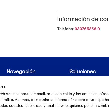
Información de co
Teléfono:
933765856.0
Navegación
Soluciones
Nosotros
Uñas Quebradizas
Woman
Alopecia
ies
Encuentra tu farmacia
Productos
web se usan para personalizar el contenido y los anuncios, ofrec
Prueba Pilopeptan
el tráfico. Además, compartimos información sobre el uso que ha
edes sociales, publicidad y análisis web, quienes pueden combin