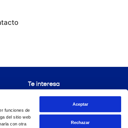
ntacto
Te interesa
Ciencia
Compromiso Génove
Aceptar
Blog
er funciones de
ga del sitio web
Rechazar
arla con otra