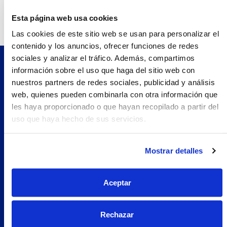
Teléfono:
933792200.0
Esta página web usa cookies
Las cookies de este sitio web se usan para personalizar el
contenido y los anuncios, ofrecer funciones de redes
sociales y analizar el tráfico. Además, compartimos
información sobre el uso que haga del sitio web con
Pilopeptan es una marca de Laboratorio Genové.
nuestros partners de redes sociales, publicidad y análisis
Avenida Carrilet 293-297, 08907.
web, quienes pueden combinarla con otra información que
Hospitalet de Llobregat, Barcelona (España)
les haya proporcionado o que hayan recopilado a partir del
Navegación
uso que haya hecho de sus servicios.
Nosotros
Woman
Mostrar detalles
Encuentra tu farmacia
Prueba Pilopeptan
Aceptar
Soluciones
Uñas Quebradizas
Rechazar
Alopecia