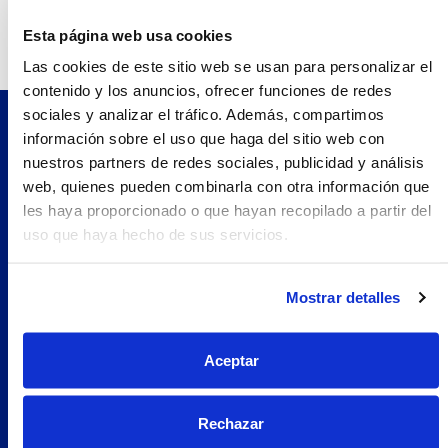
Teléfono:
934494636.0
Esta página web usa cookies
Las cookies de este sitio web se usan para personalizar el
contenido y los anuncios, ofrecer funciones de redes
sociales y analizar el tráfico. Además, compartimos
información sobre el uso que haga del sitio web con
Pilopeptan es una marca de Laboratorio Genové.
nuestros partners de redes sociales, publicidad y análisis
Avenida Carrilet 293-297, 08907.
web, quienes pueden combinarla con otra información que
Hospitalet de Llobregat, Barcelona (España)
les haya proporcionado o que hayan recopilado a partir del
Navegación
uso que haya hecho de sus servicios.
Nosotros
Woman
Mostrar detalles
Encuentra tu farmacia
Prueba Pilopeptan
Aceptar
Soluciones
Uñas Quebradizas
Rechazar
Alopecia