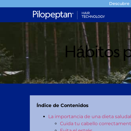
Descubre l
Hábitos pa
Índice de Contenidos
La importancia de una dieta saluda
Cuida tu cabello correctamen
Evita el estrés