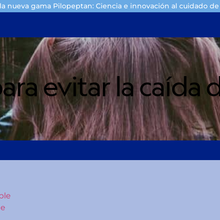
a nueva gama Pilopeptan: Ciencia e innovación al cuidado de 
ra evitar la caída 
ble
te