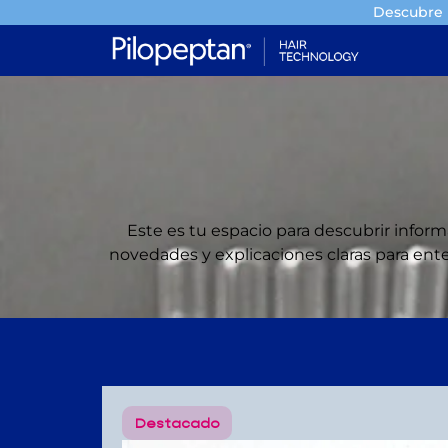
Descubre l
Este es tu espacio para descubrir informa
novedades y explicaciones claras para ent
Destacado