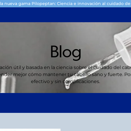
a nueva gama Pilopeptan: Ciencia e innovación al cuidado de 
Blog
ción útil y basada en la ciencia sobre el cuidado del cab
ender mejor cómo mantener tu cabello sano y fuerte. Porq
efectivo y sin complicaciones.